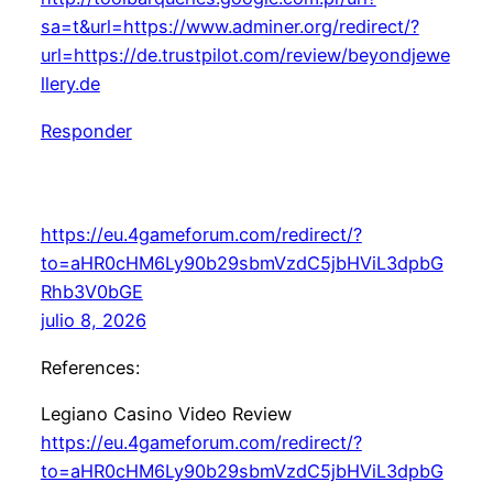
sa=t&url=https://www.adminer.org/redirect/?
url=https://de.trustpilot.com/review/beyondjewe
llery.de
Responder
https://eu.4gameforum.com/redirect/?
to=aHR0cHM6Ly90b29sbmVzdC5jbHViL3dpbG
Rhb3V0bGE
julio 8, 2026
References:
Legiano Casino Video Review
https://eu.4gameforum.com/redirect/?
to=aHR0cHM6Ly90b29sbmVzdC5jbHViL3dpbG