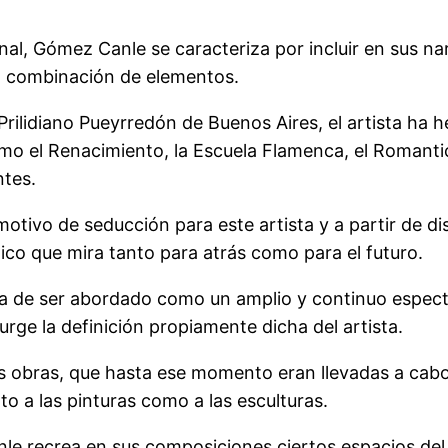
al, Gómez Canle se caracteriza por incluir en sus narr
a combinación de elementos.
rilidiano Pueyrredón de Buenos Aires, el artista ha he
mo el Renacimiento, la Escuela Flamenca, el Romantic
ntes.
o motivo de seducción para este artista y a partir de
dico que mira tanto para atrás como para el futuro.
a de ser abordado como un amplio y continuo espectr
rge la definición propiamente dicha del artista.
s obras, que hasta ese momento eran llevadas a cabo 
o a las pinturas como a las esculturas.
nle recrea en sus composiciones ciertos espacios de