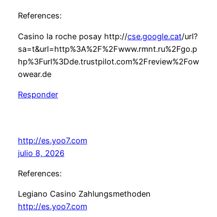
References:
Casino la roche posay http://
cse.google.cat
/url?
sa=t&url=http%3A%2F%2Fwww.rmnt.ru%2Fgo.p
hp%3Furl%3Dde.trustpilot.com%2Freview%2Fow
owear.de
Responder
http://es.yoo7.com
julio 8, 2026
References:
Legiano Casino Zahlungsmethoden
http://es.yoo7.com