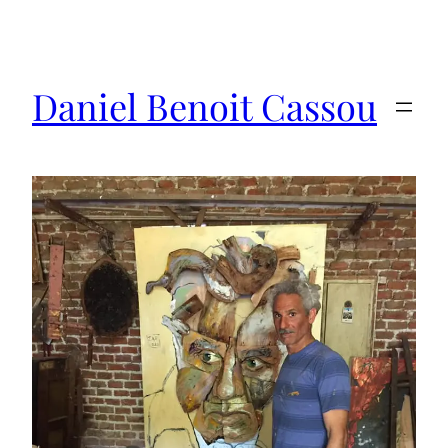
Saltar
al
contenido
Daniel Benoit Cassou