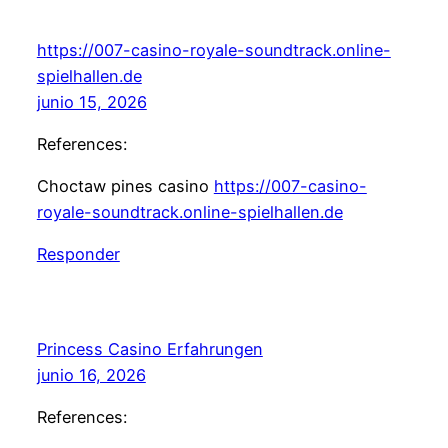
https://007-casino-royale-soundtrack.online-
spielhallen.de
junio 15, 2026
References:
Choctaw pines casino
https://007-casino-
royale-soundtrack.online-spielhallen.de
Responder
Princess Casino Erfahrungen
junio 16, 2026
References: