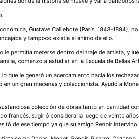
isiones donde la historia se mueve y varía dándonos 
o.
económica, Gustave Caillebote (París, 1848-1894), no
ncajaba y tampoco existía el ánimo de ello.
o le permitía meterse dentro del traje de artista, y 
amilia, comenzó a estudiar en la Escuela de Bellas Art
l lo que le generó un acercamiento hacia los rechaz
rtió en un gran mecenas y coleccionista. Ayudó a Monet
sustanciosa colección de obras tanto en cantidad co
o francés, sugirió considerarla luego de veinte años,
sitó de ese tiempo ya que su amigo Renoir intervino 
tista como Degas, Monet, Renoir, Pisarro, Cezanne, S