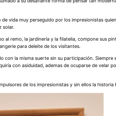
, sumado a su desafiante forma de pensar tan moderna,
o de vida muy perseguido por los impresionistas quien
 solar.
al remo, la jardinería y la filatelia, compone sus pi
gerie para deleite de los visitantes.
ido con la misma suerte sin su participación. Siempr
uiría con asiduidad, ademas de ocuparse de velar por 
ulsores de los impresionistas y sin ellos la historia 