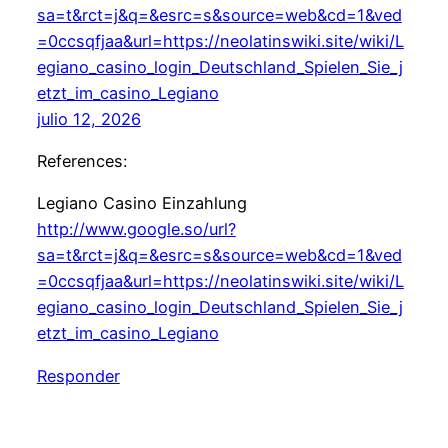
sa=t&rct=j&q=&esrc=s&source=web&cd=1&ved
=0ccsqfjaa&url=https://neolatinswiki.site/wiki/L
egiano_casino_login_Deutschland_Spielen_Sie_j
etzt_im_casino_Legiano
julio 12, 2026
References:
Legiano Casino Einzahlung
http://www.google.so/url?
sa=t&rct=j&q=&esrc=s&source=web&cd=1&ved
=0ccsqfjaa&url=https://neolatinswiki.site/wiki/L
egiano_casino_login_Deutschland_Spielen_Sie_j
etzt_im_casino_Legiano
Responder