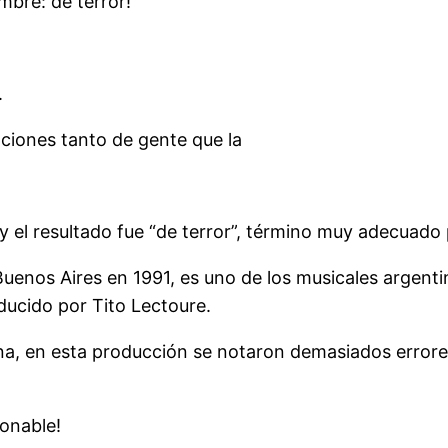
mbre: de terror!
.
iones tanto de gente que la
 el resultado fue “de terror”, término muy adecuado 
uenos Aires en 1991, es uno de los musicales argenti
ducido por Tito Lectoure.
na, en esta producción se notaron demasiados error
onable!