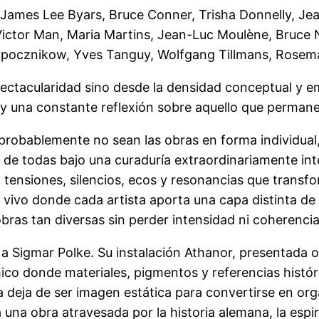
James Lee Byars, Bruce Conner, Trisha Donnelly, Jea
 Victor Man, Maria Martins, Jean-Luc Moulène, Bruce 
zapocznikow, Yves Tanguy, Wolfgang Tillmans, Rosemar
ctacularidad sino desde la densidad conceptual y emo
y una constante reflexión sobre aquello que permane
 probablemente no sean las obras en forma individu
 de todas bajo una curaduría extraordinariamente intel
tensiones, silencios, ecos y resonancias que transfor
ivo donde cada artista aporta una capa distinta de o
bras tan diversas sin perder intensidad ni coherencia
 Sigmar Polke. Su instalación Athanor, presentada or
ico donde materiales, pigmentos y referencias histó
 deja de ser imagen estática para convertirse en orga
una obra atravesada por la historia alemana, la espir